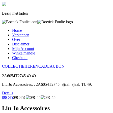
Bezig met laden
Home
Verkennen
Over
Disclaimer
Mijn Account
Winkelmandje
Checkout
COLLECTIE
HEREN
CADEAUBON
2A6054T2745
49
49
Liu Jo Accessoires, , 2A6054T2745, Sjaal, Sjaal, TU49,
Details
09C45
09C45}
Liu Jo Accessoires